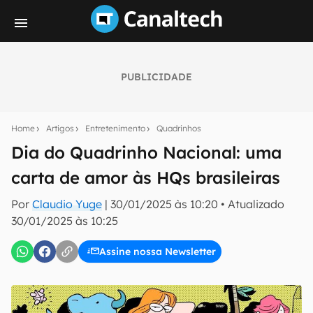
PUBLICIDADE
Seu resumo inteligente do mundo tech!
Assine a newsletter do Canaltech e receba
Home
Artigos
Entretenimento
Quadrinhos
notícias e reviews sobre tecnologia em primeira
mão.
Dia do Quadrinho Nacional: uma
carta de amor às HQs brasileiras
E-mail
Por
Claudio Yuge
|
30/01/2025 às 10:20
•
Atualizado
30/01/2025 às 10:25
inscreva-se
Assine nossa Newsletter
Confirmo que li, aceito e concordo com os
Termos de
Uso e Política de Privacidade do Canaltech.