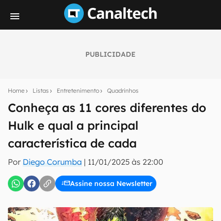
PUBLICIDADE
Seu resumo inteligente do mundo tech!
Assine a newsletter do Canaltech e receba
Home
Listas
Entretenimento
Quadrinhos
notícias e reviews sobre tecnologia em primeira
mão.
Conheça as 11 cores diferentes do
Hulk e qual a principal
E-mail
característica de cada
Por
Diego Corumba
|
11/01/2025 às 22:00
inscreva-se
Assine nossa Newsletter
Confirmo que li, aceito e concordo com os
Termos de
Uso e Política de Privacidade do Canaltech.