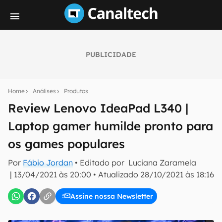
PUBLICIDADE
Seu resumo inteligente do mundo tech!
Assine a newsletter do Canaltech e receba
Home
Análises
Produtos
notícias e reviews sobre tecnologia em primeira
mão.
Review Lenovo IdeaPad L340 |
Laptop gamer humilde pronto para
E-mail
os games populares
Por
Fábio Jordan
• Editado por
Luciana Zaramela
inscreva-se
|
13/04/2021 às 20:00
•
Atualizado
28/10/2021 às 18:16
Assine nossa Newsletter
Confirmo que li, aceito e concordo com os
Termos de
Uso e Política de Privacidade do Canaltech.