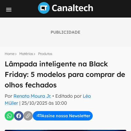
PUBLICIDADE
Seu resumo inteligente do mundo tech!
Assine a newsletter do Canaltech e receba
Home
Matérias
Produtos
notícias e reviews sobre tecnologia em primeira
mão.
Lâmpada inteligente na Black
Friday: 5 modelos para comprar de
E-mail
olhos fechados
Por
Renato Moura Jr.
• Editado por
Léo
inscreva-se
Müller
|
25/10/2025 às 10:00
Assine nossa Newsletter
Confirmo que li, aceito e concordo com os
Termos de
Uso e Política de Privacidade do Canaltech.