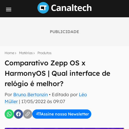
PUBLICIDADE
Seu resumo inteligente do mundo tech!
Assine a newsletter do Canaltech e receba
Home
Matérias
Produtos
notícias e reviews sobre tecnologia em primeira
mão.
Comparativo Zepp OS x
HarmonyOS | Qual interface de
E-mail
relógio é melhor?
Por
Bruno Bertonzin
• Editado por
Léo
inscreva-se
Müller
|
17/05/2022 às 09:07
Assine nossa Newsletter
Confirmo que li, aceito e concordo com os
Termos de
Uso e Política de Privacidade do Canaltech.