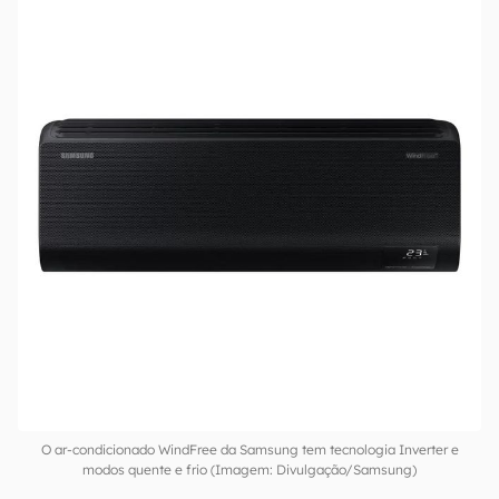
O ar-condicionado WindFree da Samsung tem tecnologia Inverter e
modos quente e frio (Imagem: Divulgação/Samsung)