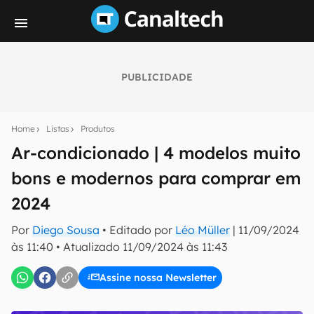
PUBLICIDADE
Seu resumo inteligente do mundo tech!
Assine a newsletter do Canaltech e receba
Home
Listas
Produtos
notícias e reviews sobre tecnologia em primeira
mão.
Ar-condicionado | 4 modelos muito
bons e modernos para comprar em
E-mail
2024
Por
Diego Sousa
• Editado por
Léo Müller
|
11/09/2024
inscreva-se
às 11:40
•
Atualizado
11/09/2024 às 11:43
Assine nossa Newsletter
Confirmo que li, aceito e concordo com os
Termos de
Uso e Política de Privacidade do Canaltech.