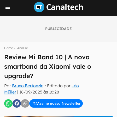
PUBLICIDADE
Seu resumo inteligente do mundo tech!
Assine a newsletter do Canaltech e receba
Home
Análise
notícias e reviews sobre tecnologia em primeira
mão.
Review Mi Band 10 | A nova
smartband da Xiaomi vale o
E-mail
upgrade?
Por
Bruno Bertonzin
• Editado por
Léo
inscreva-se
Müller
|
18/09/2025 às 16:28
Assine nossa Newsletter
Confirmo que li, aceito e concordo com os
Termos de
Uso e Política de Privacidade do Canaltech.