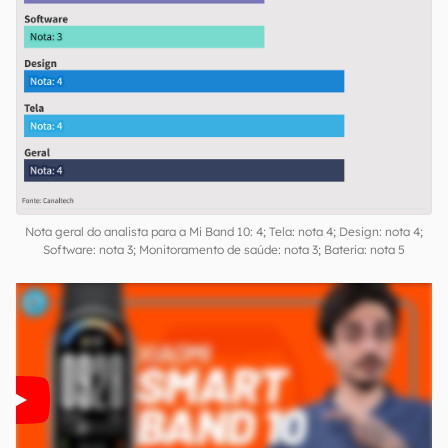
Nota geral do analista para a Mi Band 10: 4; Tela: nota 4; Design: nota 4;
Software: nota 3; Monitoramento de saúde: nota 3; Bateria: nota 5