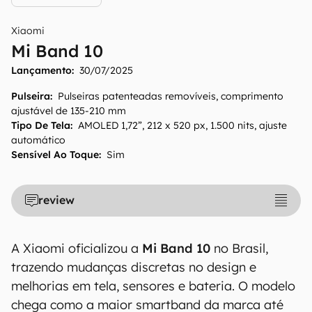
Xiaomi
Mi Band 10
Lançamento:
30/07/2025
Pulseira
:
Pulseiras patenteadas removíveis, comprimento
ajustável de 135-210 mm
Tipo De Tela
:
AMOLED 1,72”, 212 x 520 px, 1.500 nits, ajuste
automático
Sensível Ao Toque
:
Sim
review
O Canaltech mantém esforço constante para
A Xiaomi oficializou a
Mi Band 10
no Brasil,
encontrar e manter atualizadas as
trazendo mudanças discretas no design e
informações presentes em nossas fichas
melhorias em tela, sensores e bateria. O modelo
técnicas, porém tenha em mente que
especificações e recursos podem variar entre
chega como a maior smartband da marca até