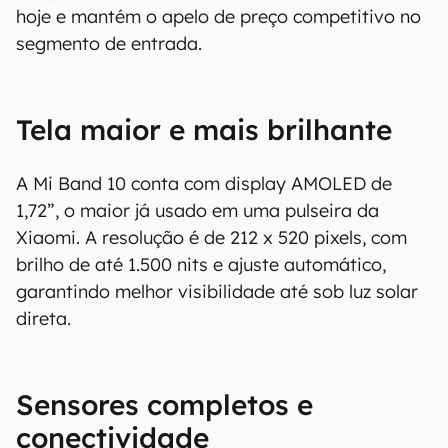
regiões e países. Portanto, recomendamos
hoje e mantém o apelo de preço competitivo no
que você visite o site oficial do fabricante ou
segmento de entrada.
operadora que comercializa o produto para
confirmar suas características detalhadas e
regionais.
Tela maior e mais brilhante
Aviso legal: O Canaltech não se responsabiliza
por quaisquer erros ou omissões, ou mesmo
A Mi Band 10 conta com display AMOLED de
os resultados obtidos com o uso dessas
1,72”, o maior já usado em uma pulseira da
informações. As informações são fornecidas
Xiaomi. A resolução é de 212 x 520 pixels, com
"como estão", sem qualquer garantia de
brilho de até 1.500 nits e ajuste automático,
precisão, detalhes, variações ou em relação
aos resultados obtidos com o uso dessas
garantindo melhor visibilidade até sob luz solar
informações.
direta.
Sensores completos e
conectividade