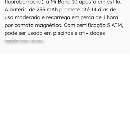
fluoroborracha), a Mi Band 10 aposta em estilo.
A bateria de 233 mAh promete até 14 dias de
uso moderado e recarrega em cerca de 1 hora
por contato magnético. Com certificação 5 ATM,
pode ser usada em piscinas e atividades
aquáticas leves.
Ficha Técnica
As especificações e recursos podem variar
entre regiões e países.
Clique aqui para ver
mais.
Tela
Tipo
AMOLED 1,72”, 212 x 520