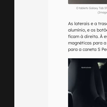
O tablets Galaxy Tab S
(Image
As laterais e a tra
alumínio, e os bot
ficam à direita. À
magnéticas para a
para a caneta S Pen