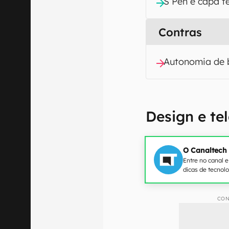
S Pen e capa t
Contras
Autonomia de 
Design e te
O Canaltech
Entre no canal 
dicas de tecnol
CON