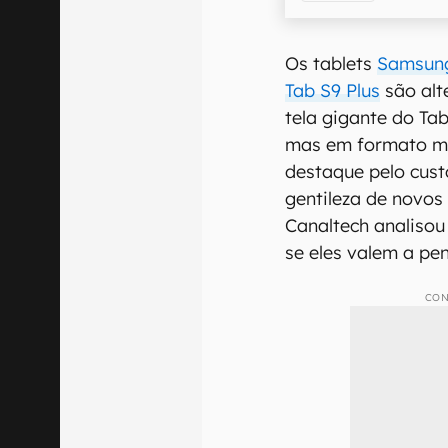
Os tablets
Samsung
Tab S9 Plus
são alt
tela gigante do Ta
mas em formato m
destaque pelo cust
gentileza de novos
Canaltech analisou
se eles valem a pe
CON