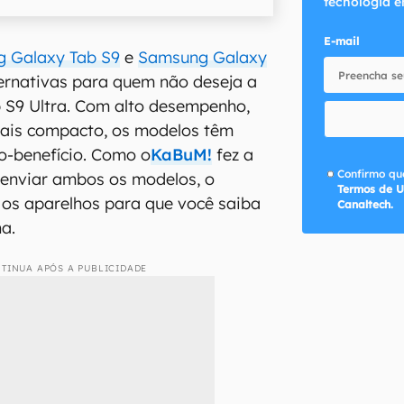
tecnologia e
E-mail
 Galaxy Tab S9
e
Samsung Galaxy
ernativas para quem não deseja a
b S9 Ultra. Com alto desempenho,
ais compacto, os modelos têm
o-benefício. Como o
KaBuM!
fez a
Confirmo que
 enviar ambos os modelos, o
Termos de U
 os aparelhos para que você saiba
Canaltech.
na.
TINUA APÓS A PUBLICIDADE