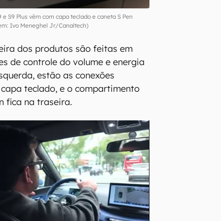
9 e S9 Plus vêm com capa teclado e caneta S Pen
m: Ivo Meneghel Jr/Canaltech)
seira dos produtos são feitas em
ões de controle do volume e energia
 esquerda, estão as conexões
 capa teclado, e o compartimento
 fica na traseira.