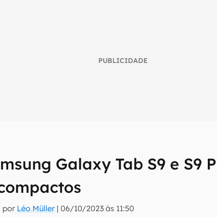
PUBLICIDADE
msung Galaxy Tab S9 e S9 Pl
umo inteligente do mundo tech!
 compactos
tter do Canaltech e receba notícias e reviews sobre tecnologia 
o por
Léo Müller
|
06/10/2023 às 11:50