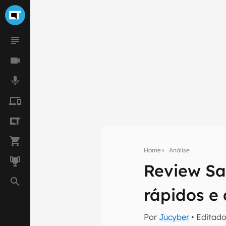
Home
Análise
Review Sa
Seu res
rápidos e
Assine a newsle
mão.
Por
Jucyber
• Editad