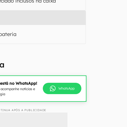
eclado inclusos na caixa
bateria
la
 está no WhatsApp!
WhatsApp
e acompanhe notícias e
ogia
TINUA APÓS A PUBLICIDADE