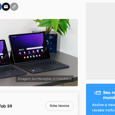
inscreva-se
li, aceito e concordo com os
Termos de Uso e Política de Privacidade do Ca
Ivo Meneghel Jr/Canaltech
Seu r
mundo
Assine a new
Tab S9
ficha técnica
receba notíc