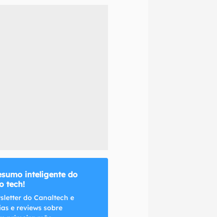
naltech.
esumo inteligente do
 tech!
sletter do Canaltech e
ias e reviews sobre