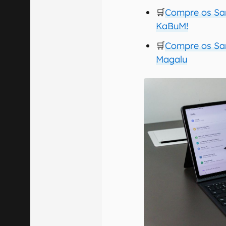
🛒
Compre os Sam
KaBuM!
🛒
Compre os Sam
Magalu