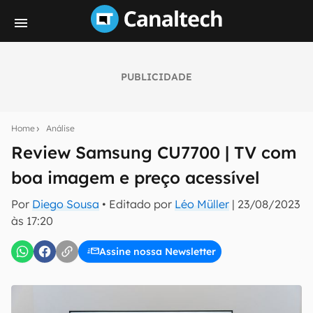
PUBLICIDADE
Seu resumo inteligente do mundo tech!
Assine a newsletter do Canaltech e receba
Home
Análise
notícias e reviews sobre tecnologia em primeira
mão.
Review Samsung CU7700 | TV com
boa imagem e preço acessível
E-mail
Por
Diego Sousa
• Editado por
Léo Müller
|
23/08/2023
às 17:20
inscreva-se
Assine nossa Newsletter
Confirmo que li, aceito e concordo com os
Termos de
Uso e Política de Privacidade do Canaltech.