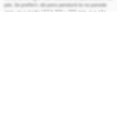
pés. Se preferir, dá para pendurá-la na parede
com um suporte VESA 200 x 200 mm, que não
vem na embalagem.
CONTINUA APÓS A PUBLICIDADE
continuar lendo