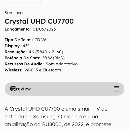
Samsung
Crystal UHD CU7700
Lançamento:
01/06/2023
Tipo De Tela
:
LCD VA
Display
:
43"
Resolução
:
4K (3.840 x 2.160)
Potência De Som
:
20 W (RMS)
Recursos De Áudio
:
Som adaptativo
Wireless
:
Wi-Fi 5 e Bluetooth
O Canaltech mantém esforço constante para
encontrar e manter atualizadas as
informações presentes em nossas fichas
review
técnicas, porém tenha em mente que
especificações e recursos podem variar entre
regiões e países. Portanto, recomendamos
A Crystal UHD CU7700 é uma smart TV de
que você visite o site oficial do fabricante ou
entrada da Samsung. O modelo é uma
operadora que comercializa o produto para
atualização da BU8000, de 2022, e promete
confirmar suas características detalhadas e