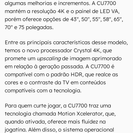
algumas melhorias e incrementos. A CU7700
regionais.
mantém a resolução 4K e o painel de LED VA,
Aviso legal: O Canaltech não se responsabiliza
porém oferece opções de 43", 50", 55", 58", 65",
por quaisquer erros ou omissões, ou mesmo
70" e 75 polegadas.
os resultados obtidos com o uso dessas
informações. As informações são fornecidas
Entre as principais características desse modelo,
"como estão", sem qualquer garantia de
temos o novo processador Crystal 4K, que
precisão, detalhes, variações ou em relação
promete um
upscaling
de imagem aprimorado
aos resultados obtidos com o uso dessas
em relação à geração passada. A CU7700 é
informações.
compatível com o padrão HDR, que realce as
cores e o contraste da TV em conteúdos
compatíveis com a tecnologia.
Para quem curte jogar, a CU7700 traz uma
tecnologia chamada Motion Xcelerator, que,
quando ativada, oferece mais fluidez na
jogatina. Além disso, o sistema operacional