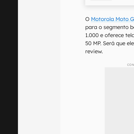
O
Motorola Moto 
para o segmento bá
1.000 e oferece te
50 MP. Será que el
review.
CON