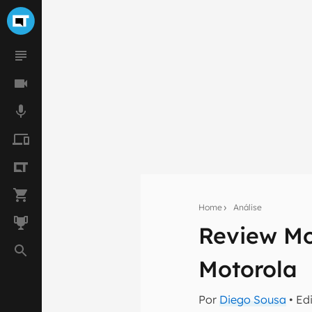
Home
Análise
Review Mo
Seu res
Motorola
Assine a newsle
mão.
Por
Diego Sousa
• Ed