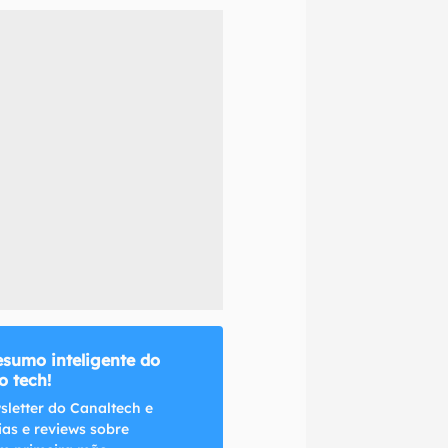
naltech.
esumo inteligente do
 tech!
sletter do Canaltech e
ias e reviews sobre