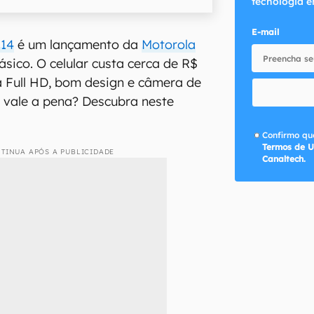
tecnologia e
E-mail
G14
é um lançamento da
Motorola
sico. O celular custa cerca de R$
la Full HD, bom design e câmera de
e vale a pena? Descubra neste
Confirmo que
Termos de U
TINUA APÓS A PUBLICIDADE
Canaltech.