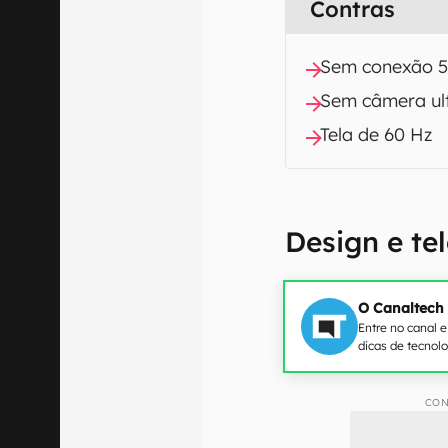
Contras
Sem conexão 
Sem câmera ul
Tela de 60 Hz
Design e te
O Canaltech
Entre no canal 
dicas de tecnol
CON