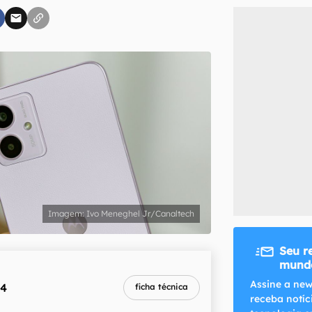
inscreva-se
li, aceito e concordo com os
Termos de Uso e Política de Privacidade do Ca
Ivo Meneghel Jr/Canaltech
Seu r
mundo
Assine a new
14
ficha técnica
receba notíc