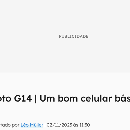
PUBLICIDADE
to G14 | Um bom celular bás
umo inteligente do mundo tech!
tter do Canaltech e receba notícias e reviews sobre tecnologia 
itado por
Léo Müller
|
02/11/2023 às 11:30