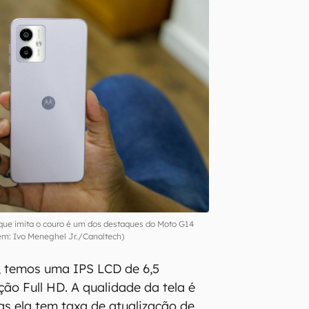
que imita o couro é um dos destaques do Moto G14
m: Ivo Meneghel Jr./Canaltech)
, temos uma IPS LCD de 6,5
ção Full HD. A qualidade da tela é
s ela tem taxa de atualização de