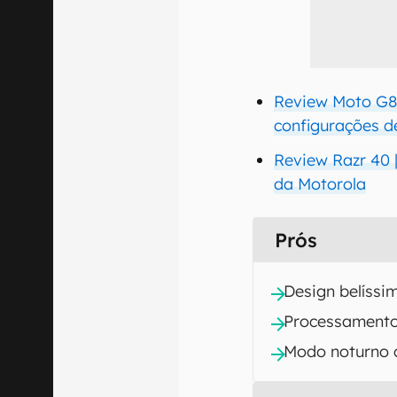
Review Moto G8
configurações d
Review Razr 40 |
da Motorola
Prós
Design belíssi
Processament
Modo noturno 