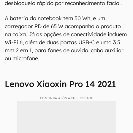
prejudicial para a visão humana.
Como o nome sugere, ele traz um processador
AMD Ryzen 5 5600U, com 16 GB de RAM
LPDDR4x e 512 GB de armazenamento interno
via SSD. O produto ainda traz dois speakers
internos com suporte para Dolby Atmos, Modern
Standby para baixo consumo de energia quando
não está sendo utilizado, e Windows Hello para
desbloqueio rápido por reconhecimento facial.
A bateria do notebook tem 50 Wh, e um
carregador PD de 65 W acompanha o produto
na caixa. Já as opções de conectividade incluem
Wi-Fi 6, além de duas portas USB-C e uma 3,5
mm 2 em 1, para fones de ouvido, cabo auxiliar
ou microfone.