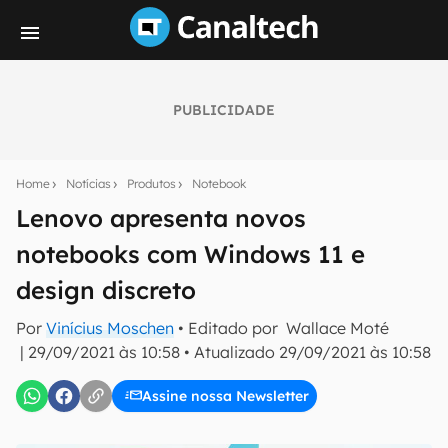
PUBLICIDADE
Seu resumo inteligente do mundo tech!
Assine a newsletter do Canaltech e receba
Home
Notícias
Produtos
Notebook
notícias e reviews sobre tecnologia em primeira
mão.
Lenovo apresenta novos
notebooks com Windows 11 e
E-mail
design discreto
Por
Vinícius Moschen
• Editado por
Wallace Moté
inscreva-se
|
29/09/2021 às 10:58
•
Atualizado
29/09/2021 às 10:58
Assine nossa Newsletter
Confirmo que li, aceito e concordo com os
Termos de
Uso e Política de Privacidade do Canaltech.