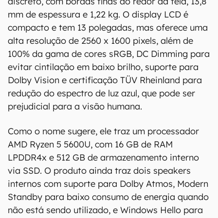
00:00
/
21:11
O notebook mais barato entre os lançados é o
YOGA 13s 2021 Ryzen Edition, que traz um visual
discreto, com bordas finas ao redor da tela, 13,8
mm de espessura e 1,22 kg. O display LCD é
compacto e tem 13 polegadas, mas oferece uma
alta resolução de 2560 x 1600 pixels, além de
100% da gama de cores sRGB, DC Dimming para
evitar cintilação em baixo brilho, suporte para
Dolby Vision e certificação TÜV Rheinland para
redução do espectro de luz azul, que pode ser