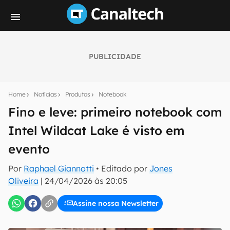
PUBLICIDADE
Seu resumo inteligente do mundo tech!
Assine a newsletter do Canaltech e receba
Home
Notícias
Produtos
Notebook
notícias e reviews sobre tecnologia em primeira
mão.
Fino e leve: primeiro notebook com
Intel Wildcat Lake é visto em
E-mail
evento
Por
Raphael Giannotti
• Editado por
Jones
inscreva-se
Oliveira
|
24/04/2026 às 20:05
Assine nossa Newsletter
Confirmo que li, aceito e concordo com os
Termos de
Uso e Política de Privacidade do Canaltech.