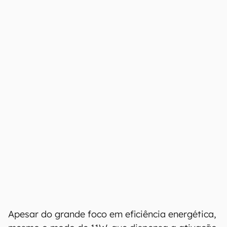
Segundo Vaidyanathan, esse modelo tinha
modos de operação em 17W (PL1) e 35W (PL2),
além de um modo de 11W sem uso da fan
. Ao
que tudo indica, um dos processadores Wildcat
Lake topo de linha equipa esse notebook, já que
é descrito a configuração máxima do lineup:
dois núcleos de performance e quatro núcleos
eficientes, além de NPU de 17 TOPS e dois
núcleos gráficos Xe.