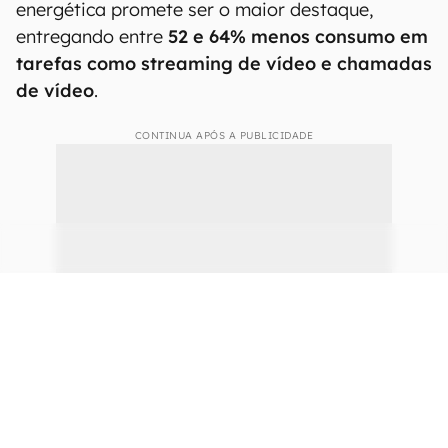
de celular.
Em relação aos Intel Wildcat Lake em geral, a
Intel promete
bateria para um dia inteiro
,
entregando até
2,1x mais desempenho em
produtividade
com o SKU mais forte, o Core 7
360, em relação a um Core 7 150U, baseado em
Raptor Lake. Já em performance com
IA, o
ganho é de 2,7x
. Além disso, a eficiência
energética promete ser o maior destaque,
entregando entre
52 e 64% menos consumo em
tarefas como streaming de vídeo e chamadas
de vídeo
.
CONTINUA APÓS A PUBLICIDADE