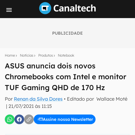
PUBLICIDADE
Seu resumo inteligente do mundo tech!
Assine a newsletter do Canaltech e receba
Home
Notícias
Produtos
Notebook
notícias e reviews sobre tecnologia em primeira
mão.
ASUS anuncia dois novos
Chromebooks com Intel e monitor
E-mail
TUF Gaming QHD de 170 Hz
Por
Renan da Silva Dores
• Editado por
Wallace Moté
inscreva-se
|
21/07/2021 às 11:15
Assine nossa Newsletter
Confirmo que li, aceito e concordo com os
Termos de
Uso e Política de Privacidade do Canaltech.