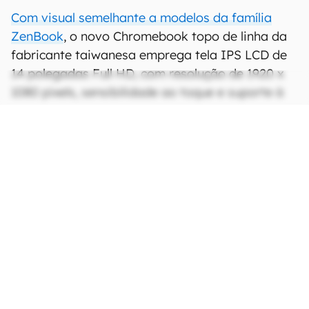
Com visual semelhante a modelos da família
ZenBook
, o novo Chromebook topo de linha da
fabricante taiwanesa emprega tela IPS LCD de
14 polegadas Full HD, com resolução de 1920 x
1080 pixels, sensibilidade ao toque e suporte à
caneta stylus da marca, vendida
separadamente. O corpo do aparelho é bastante
durável, trazendo certificação militar MIL-STD-
810H, resistindo a impactos e alta pressão.
CONTINUA APÓS A PUBLICIDADE