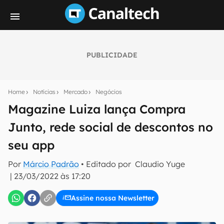
PUBLICIDADE
Seu resumo inteligente do mundo tech!
Assine a newsletter do Canaltech e receba
Home
Notícias
Mercado
Negócios
notícias e reviews sobre tecnologia em primeira
mão.
Magazine Luiza lança Compra
Junto, rede social de descontos no
E-mail
seu app
Por
Márcio Padrão
• Editado por
Claudio Yuge
inscreva-se
|
23/03/2022 às 17:20
Assine nossa Newsletter
Confirmo que li, aceito e concordo com os
Termos de
Uso e Política de Privacidade do Canaltech.