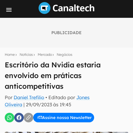
PUBLICIDADE
Seu resumo inteligente do mundo tech!
Assine a newsletter do Canaltech e receba
Home
Notícias
Mercado
Negócios
notícias e reviews sobre tecnologia em primeira
mão.
Escritório da Nvidia estaria
envolvido em práticas
E-mail
anticompetitivas
Por
Daniel Trefilio
• Editado por
Jones
inscreva-se
Oliveira
|
29/09/2023 às 19:45
Assine nossa Newsletter
Confirmo que li, aceito e concordo com os
Termos de
Uso e Política de Privacidade do Canaltech.