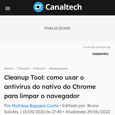
PUBLICIDADE
Seu resumo inteligente do mundo tech!
Assine a newsletter do Canaltech e receba
Conteúdo apoiado por
notícias e reviews sobre tecnologia em primeira
mão.
E-mail
Home
Tutoriais
Internet
Navegadores
Cleanup Tool: como usar o
antivírus do nativo do Chrome
inscreva-se
para limpar o navegador
Confirmo que li, aceito e concordo com os
Termos de
Por
Matheus Bigogno Costa
• Editado por
Bruno
Uso e Política de Privacidade do Canaltech.
Salutes
|
13/05/2020 às 17:45
•
Atualizado
29/06/2022