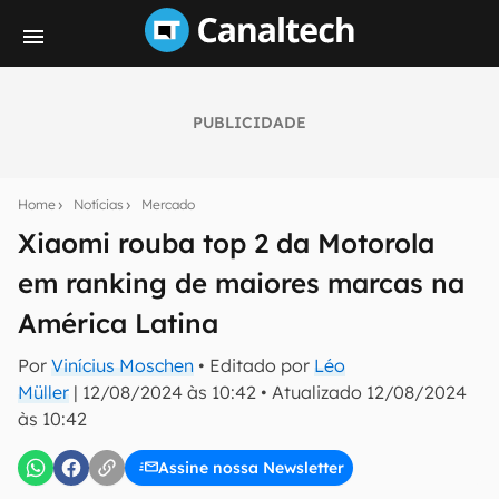
PUBLICIDADE
Seu resumo inteligente do mundo tech!
Assine a newsletter do Canaltech e receba
Home
Notícias
Mercado
notícias e reviews sobre tecnologia em primeira
mão.
Xiaomi rouba top 2 da Motorola
em ranking de maiores marcas na
E-mail
América Latina
Por
Vinícius Moschen
• Editado por
Léo
inscreva-se
Müller
|
12/08/2024 às 10:42
•
Atualizado
12/08/2024
às 10:42
Confirmo que li, aceito e concordo com os
Termos de
Uso e Política de Privacidade do Canaltech.
Assine nossa Newsletter