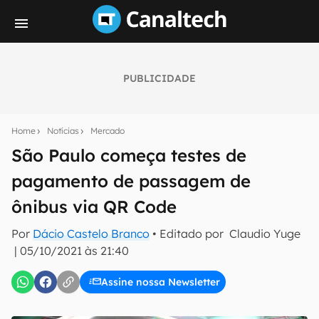
PUBLICIDADE
Seu resumo inteligente do mundo tech!
Assine a newsletter do Canaltech e receba
Home
Notícias
Mercado
notícias e reviews sobre tecnologia em primeira
mão.
São Paulo começa testes de
pagamento de passagem de
E-mail
ônibus via QR Code
Por
Dácio Castelo Branco
• Editado por
Claudio Yuge
inscreva-se
|
05/10/2021 às 21:40
Assine nossa Newsletter
Confirmo que li, aceito e concordo com os
Termos de
Uso e Política de Privacidade do Canaltech.