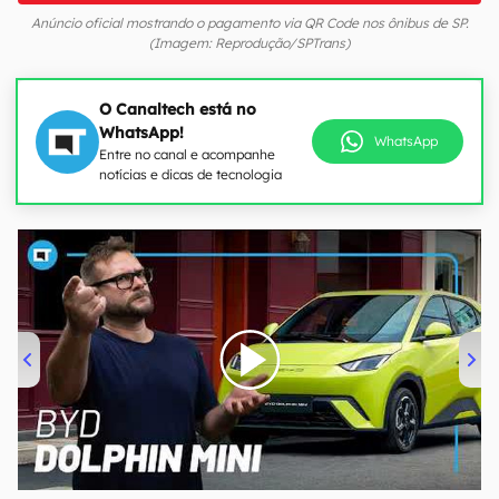
Anúncio oficial mostrando o pagamento via QR Code nos ônibus de SP.
(Imagem: Reprodução/SPTrans)
O Canaltech está no
WhatsApp!
WhatsApp
Entre no canal e acompanhe
notícias e dicas de tecnologia
00:00
/
04:07