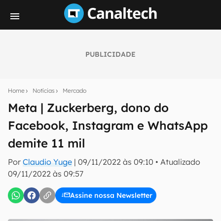
PUBLICIDADE
Seu resumo inteligente do mundo tech!
Assine a newsletter do Canaltech e receba
Home
Notícias
Mercado
notícias e reviews sobre tecnologia em primeira
mão.
Meta | Zuckerberg, dono do
Facebook, Instagram e WhatsApp
E-mail
demite 11 mil
Por
Claudio Yuge
|
09/11/2022 às 09:10
•
Atualizado
inscreva-se
09/11/2022 às 09:57
Assine nossa Newsletter
Confirmo que li, aceito e concordo com os
Termos de
Uso e Política de Privacidade do Canaltech.