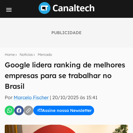
PUBLICIDADE
Seu resumo inteligente do mundo tech!
Assine a newsletter do Canaltech e receba
Home
Notícias
Mercado
notícias e reviews sobre tecnologia em primeira
mão.
Google lidera ranking de melhores
empresas para se trabalhar no
E-mail
Brasil
Por
Marcelo Fischer
|
20/10/2025 às 15:41
inscreva-se
Assine nossa Newsletter
Confirmo que li, aceito e concordo com os
Termos de
Uso e Política de Privacidade do Canaltech.