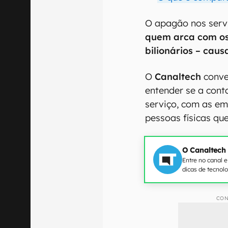
O apagão nos serv
quem arca com os
bilionários – cau
O
Canaltech
conve
entender se a cont
serviço, com as e
pessoas físicas q
O Canaltech
Entre no canal 
dicas de tecnol
CON