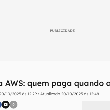
PUBLICIDADE
a AWS: quem paga quando a
umo inteligente do mundo tech!
20/10/2025 às 12:29
•
Atualizado
20/10/2025 às 12:48
tter do Canaltech e receba notícias e reviews sobre tecnologia 