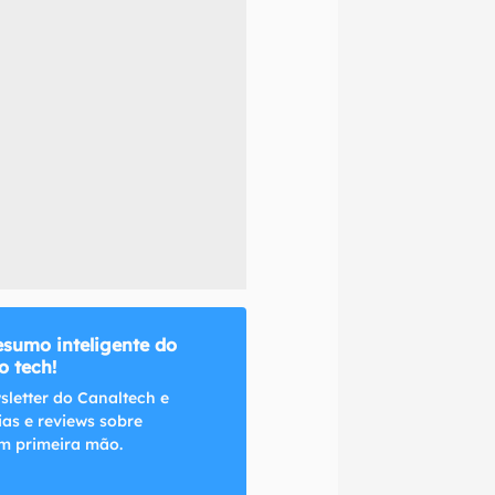
naltech.
esumo inteligente do
 tech!
sletter do Canaltech e
ias e reviews sobre
m primeira mão.