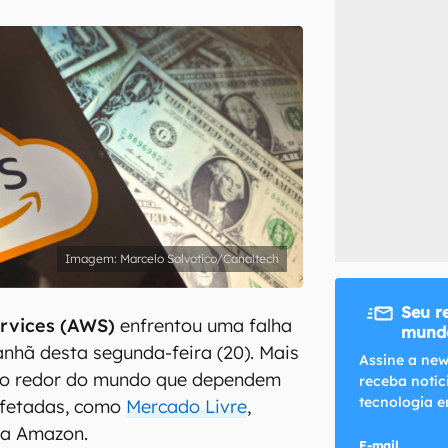
inscreva-se
li, aceito e concordo com os
Termos de Uso e Política de Privacidade do Ca
Marcelo Salvatico/Canaltech
Seu r
rvices (AWS)
enfrentou uma falha
mundo
nhã desta segunda-feira (20). Mais
Assine a new
ao redor do mundo que dependem
receba notíc
tecnologia e
afetadas, como
Mercado Livre
,
ria Amazon.
E-mail