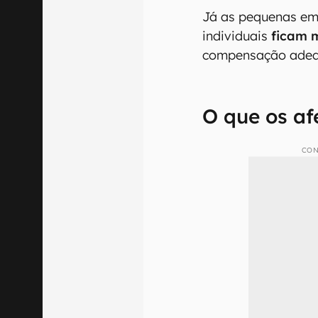
Já as pequenas e
individuais
ficam 
compensação adeq
O que os a
CON