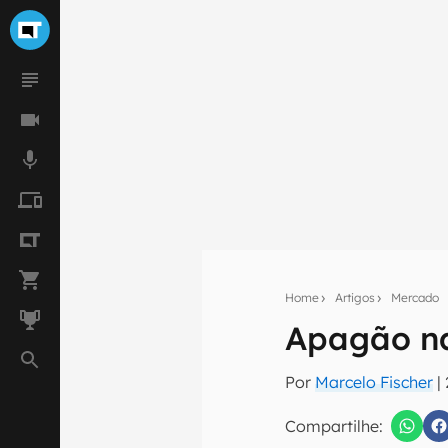
Home
Artigos
Mercado
Apagão n
Seu res
Por
Marcelo Fischer
|
Assine a newsle
mão.
Compartilhe: