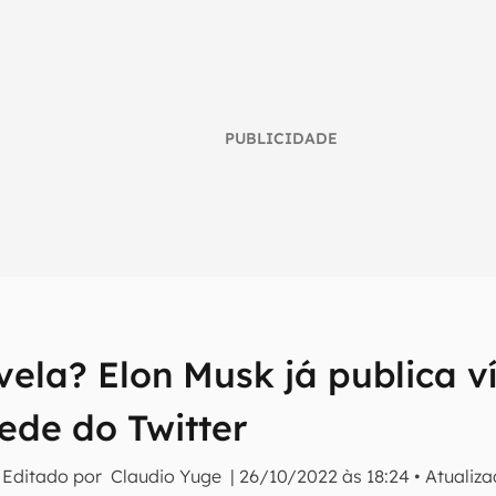
PUBLICIDADE
vela? Elon Musk já publica 
umo inteligente do mundo tech!
ede do Twitter
tter do Canaltech e receba notícias e reviews sobre tecnologia 
 Editado por
Claudio Yuge
|
26/10/2022 às 18:24
•
Atualiz