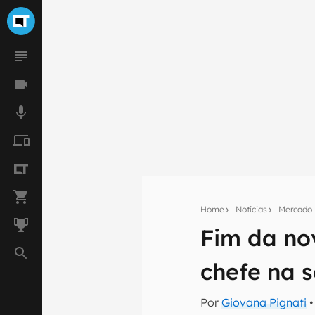
Home
Notícias
Mercado
Fim da no
Seu res
chefe na s
Assine a newsle
mão.
Por
Giovana Pignati
•
E-mail