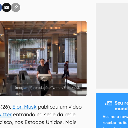
inscreva-se
li, aceito e concordo com os
Termos de Uso e Política de Privacidade do Ca
Reprodução/Twitter/Elon Musk
Seu r
 (26),
Elon Musk
publicou um vídeo
mundo
itter
entrando na sede da rede
Assine a new
cisco, nos Estados Unidos. Mais
receba notíc