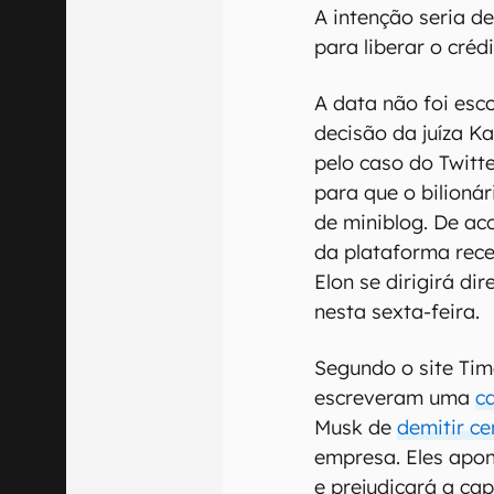
A intenção seria d
para liberar o créd
A data não foi esc
decisão da juíza K
pelo caso do Twitte
para que o bilioná
de miniblog. De ac
da plataforma re
Elon se dirigirá d
nesta sexta-feira.
Segundo o site Time
escreveram uma
c
Musk de
demitir ce
empresa. Eles apo
e prejudicará a ca