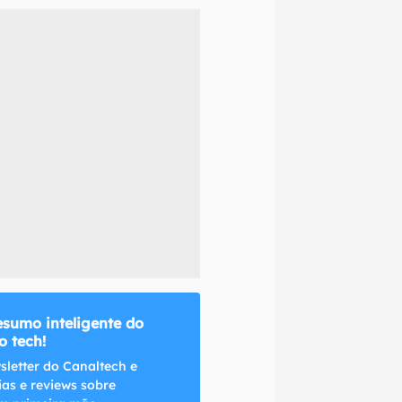
naltech.
esumo inteligente do
 tech!
sletter do Canaltech e
ias e reviews sobre