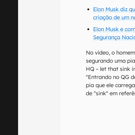
Elon Musk diz q
criação de um n
Elon Musk e com
Segurança Naci
No vídeo, o homem
segurando uma pia 
HQ – let that sink i
"Entrando no QG do 
pia que ele carreg
de "sink" em refer