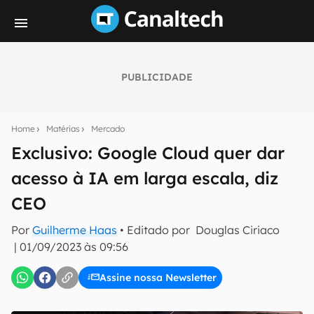
PUBLICIDADE
Seu resumo inteligente do mundo tech!
Assine a newsletter do Canaltech e receba
Home
Matérias
Mercado
notícias e reviews sobre tecnologia em primeira
mão.
Exclusivo: Google Cloud quer dar
acesso à IA em larga escala, diz
E-mail
CEO
Por
Guilherme Haas
• Editado por
Douglas Ciriaco
inscreva-se
|
01/09/2023 às 09:56
Assine nossa Newsletter
Confirmo que li, aceito e concordo com os
Termos de
Uso e Política de Privacidade do Canaltech.