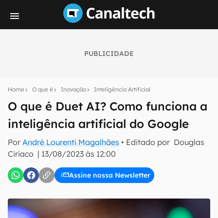
PUBLICIDADE
Seu resumo inteligente do mundo tech!
Assine a newsletter do Canaltech e receba
Home
O que é
Inovação
Inteligência Artificial
notícias e reviews sobre tecnologia em primeira
mão.
O que é Duet AI? Como funciona a
inteligência artificial do Google
E-mail
Por
André Lourenti Magalhães
• Editado por
Douglas
Ciriaco
|
13/08/2023 às 12:00
inscreva-se
Assine nossa Newsletter
Confirmo que li, aceito e concordo com os
Termos de
Uso e Política de Privacidade do Canaltech.