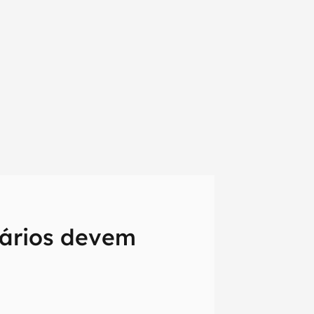
uários devem
em primeira