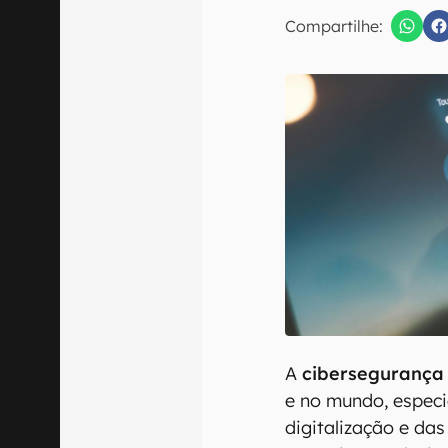
E-mail
Compartilhe:
Confirmo que 
A
cibersegurança
e no mundo, espec
digitalização e da