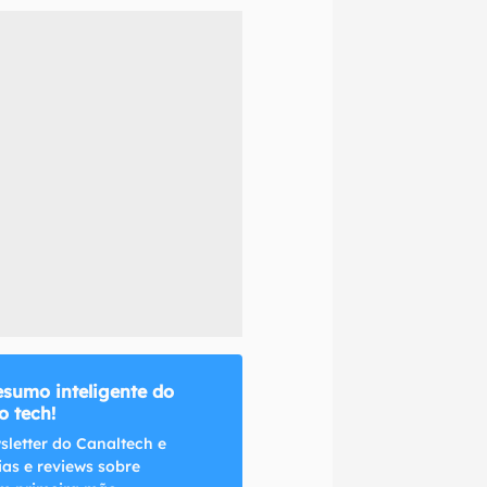
naltech.
esumo inteligente do
 tech!
sletter do Canaltech e
ias e reviews sobre