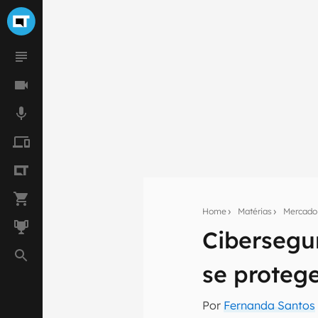
Home
Matérias
Mercado
Cibersegu
Seu res
se proteg
Assine a newsle
mão.
Por
Fernanda Santos