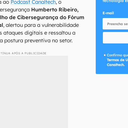
tecnologia e
va ao
Podcast Canaltech
, o
ibersegurança
Humberto Ribeiro,
E-mail
lho de Cibersegurança do Fórum
al
, alertou para a vulnerabilidade
s ataques digitais e ressaltou a
 postura preventiva no setor.
TINUA APÓS A PUBLICIDADE
Confirmo que
Termos de U
Canaltech.