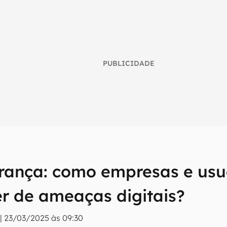
PUBLICIDADE
rança: como empresas e us
umo inteligente do mundo tech!
er de ameaças digitais?
tter do Canaltech e receba notícias e reviews sobre tecnologia 
|
23/03/2025 às 09:30