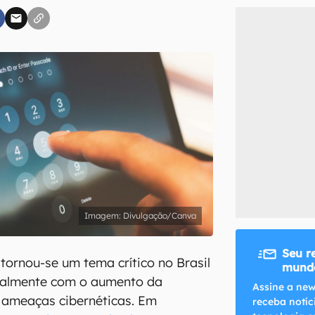
inscreva-se
li, aceito e concordo com os
Termos de Uso e Política de Privacidade do Ca
Divulgação/Canva
Seu r
tornou-se um tema crítico no Brasil
mundo
ialmente com o aumento da
Assine a new
s ameaças cibernéticas. Em
receba notíc