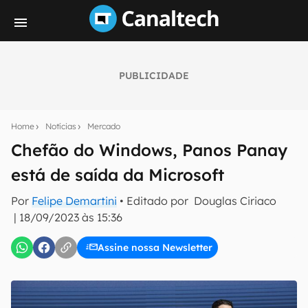
PUBLICIDADE
Seu resumo inteligente do mundo tech!
Assine a newsletter do Canaltech e receba
Home
Notícias
Mercado
notícias e reviews sobre tecnologia em primeira
mão.
Chefão do Windows, Panos Panay
está de saída da Microsoft
E-mail
Por
Felipe Demartini
• Editado por
Douglas Ciriaco
|
18/09/2023 às 15:36
inscreva-se
Assine nossa Newsletter
Confirmo que li, aceito e concordo com os
Termos de
Uso e Política de Privacidade do Canaltech.