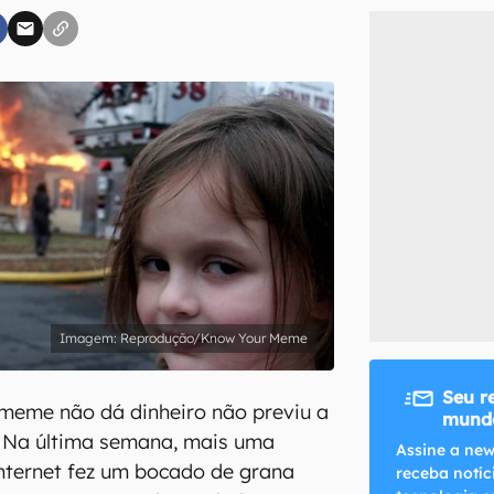
inscreva-se
li, aceito e concordo com os
Termos de Uso e Política de Privacidade do Ca
Reprodução/Know Your Meme
Seu r
 meme não dá dinheiro não previu a
mundo
 Na última semana, mais uma
Assine a new
internet fez um bocado de grana
receba notíc