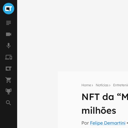
Home
Notícias
Entreten
NFT da “M
Seu res
Assine a newsle
milhões
mão.
E-mail
Por
Felipe Demartini
•