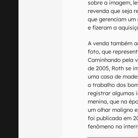
sobre a imagem, l
revenda que seja r
que gerenciam um 
e fizeram a aquisi
A venda também ac
foto, que represen
Caminhando pela v
de 2005, Roth se i
uma casa de madeir
o trabalho dos bom
registrar algumas i
menina, que na épo
um olhar maligno 
foi publicada em 
fenômeno na intern