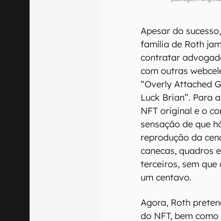
Apesar do sucesso,
família de Roth j
contratar advogado
com outras webcele
“Overly Attached Gi
Luck Brian”. Para 
NFT original e o c
sensação de que h
reprodução da cena
canecas, quadros e
terceiros, sem que
um centavo.
Agora, Roth preten
do NFT, bem como e