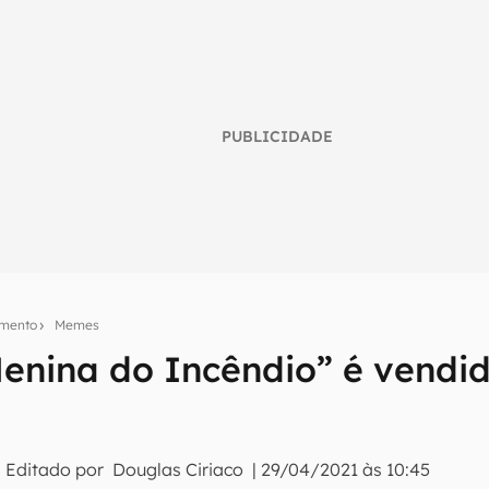
PUBLICIDADE
imento
Memes
enina do Incêndio” é vendid
umo inteligente do mundo tech!
tter do Canaltech e receba notícias e reviews sobre tecnologia 
 Editado por
Douglas Ciriaco
|
29/04/2021 às 10:45