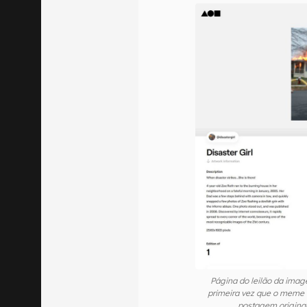
Página do leilão da image
primeira vez que o meme 
postagem origina