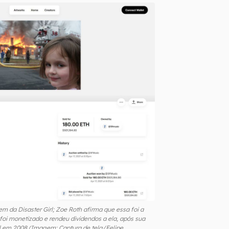
m da Disaster Girl; Zoe Roth afirma que essa foi a
foi monetizado e rendeu dividendos a ela, após sua
l em 2008 (Imagem: Captura de tela/Felipe