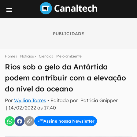
PUBLICIDADE
Seu resumo inteligente do mundo tech!
Assine a newsletter do Canaltech e receba
Home
Notícias
Ciência
Meio ambiente
notícias e reviews sobre tecnologia em primeira
mão.
Rios sob o gelo da Antártida
podem contribuir com a elevação
E-mail
do nível do oceano
Por
Wyllian Torres
• Editado por
Patricia Gnipper
inscreva-se
|
14/02/2022 às 17:40
Assine nossa Newsletter
Confirmo que li, aceito e concordo com os
Termos de
Uso e Política de Privacidade do Canaltech.