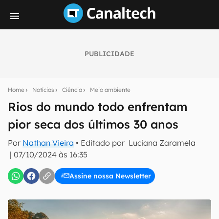
PUBLICIDADE
Seu resumo inteligente do mundo tech!
Assine a newsletter do Canaltech e receba
Home
Notícias
Ciência
Meio ambiente
notícias e reviews sobre tecnologia em primeira
mão.
Rios do mundo todo enfrentam
pior seca dos últimos 30 anos
E-mail
Por
Nathan Vieira
• Editado por
Luciana Zaramela
|
07/10/2024 às 16:35
inscreva-se
Assine nossa Newsletter
Confirmo que li, aceito e concordo com os
Termos de
Uso e Política de Privacidade do Canaltech.