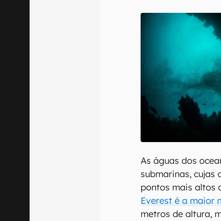
E-mail
Confirmo que 
As águas dos oce
submarinas, cujas
pontos mais altos 
Everest é a maior 
metros de altura, 