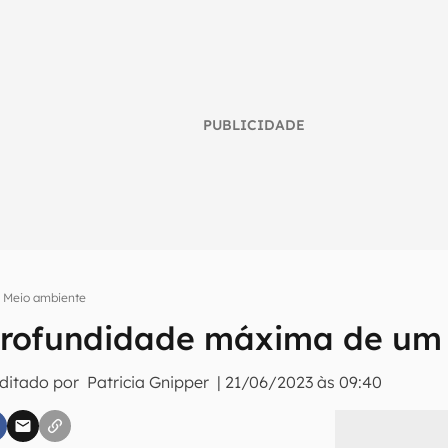
PUBLICIDADE
Meio ambiente
profundidade máxima de um
umo inteligente do mundo tech!
Editado por
Patricia Gnipper
|
21/06/2023 às 09:40
tter do Canaltech e receba notícias e reviews sobre tecnologia 