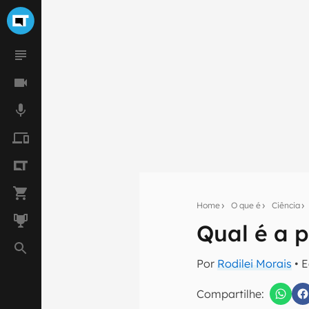
Home
O que é
Ciência
Qual é a 
Seu res
Por
Rodilei Morais
• 
Assine a newsle
mão.
Compartilhe: