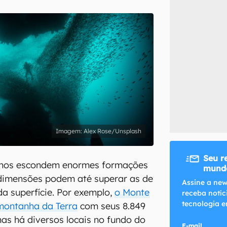
inscreva-se
li, aceito e concordo com os
Termos de Uso e Política de Privacidade do Ca
Alex Rose/Unsplash
Seu r
anos escondem enormes formações
mundo
 dimensões podem até superar as de
Assine a new
da superfície. Por exemplo,
o Monte
receba notíc
tecnologia e
montanha da Terra
com seus 8.849
mas há diversos locais no fundo do
E-mail