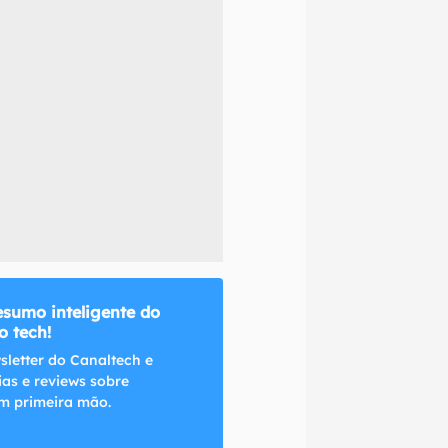
naltech.
esumo inteligente do
 tech!
sletter do Canaltech e
ias e reviews sobre
m primeira mão.