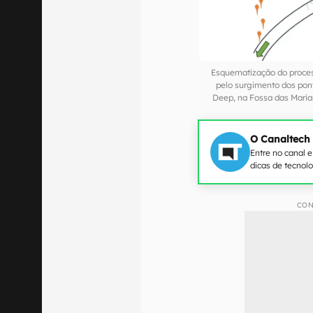
Esquematização do proces
pelo surgimento dos pon
Deep, na Fossa das Mari
O Canaltech
Entre no canal 
dicas de tecnol
CON