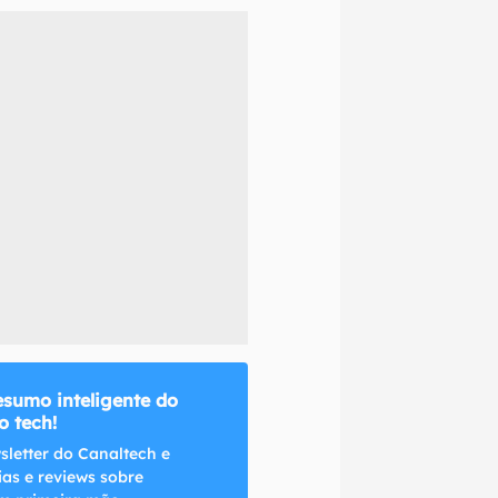
naltech.
esumo inteligente do
 tech!
sletter do Canaltech e
ias e reviews sobre