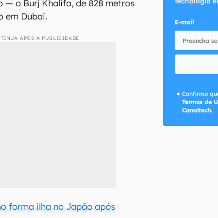
tecnologia e
 — o Burj Khalifa, de 828 metros
do em Dubai.
E-mail
TINUA APÓS A PUBLICIDADE
Confirmo que
Termos de U
Canaltech.
o forma ilha no Japão após