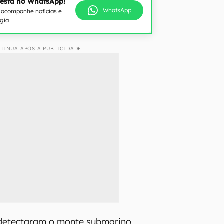
 está no WhatsApp!
WhatsApp
e acompanhe notícias e
ogia
TINUA APÓS A PUBLICIDADE
detectaram o monte submarino