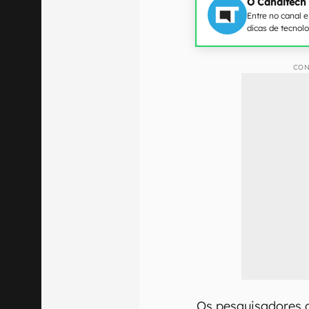
O Canaltech
Entre no canal 
dicas de tecnol
CON
Os pesquisadores 