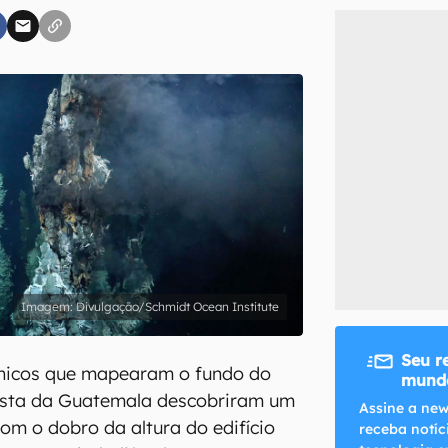
inscreva-se
li, aceito e concordo com os
Termos de Uso e Política de Privacidade do Ca
Divulgação/Schmidt Ocean Institute
Seu r
nicos que mapearam o fundo do
mundo
osta da Guatemala descobriram um
Assine a new
m o dobro da altura do edifício
receba notíc