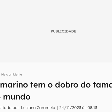
PUBLICIDADE
Meio ambiente
umo inteligente do mundo tech!
marino tem o dobro do tam
tter do Canaltech e receba notícias e reviews sobre tecnologia 
do mundo
ditado por
Luciana Zaramela
|
24/11/2023 às 08:13