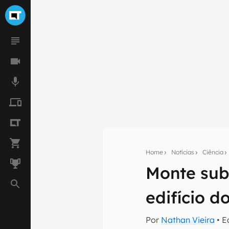
Home
Notícias
Ciência
Seu res
Monte sub
Assine a newsle
mão.
edifício 
E-mail
Por
Nathan Vieira
• E