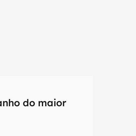
anho do maior
em primeira