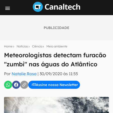
PUBLICIDADE
Seu resumo inteligente do mundo tech!
Assine a newsletter do Canaltech e receba
Home
Notícias
Ciência
Meio ambiente
notícias e reviews sobre tecnologia em primeira
mão.
Meteorologistas detectam furacão
"zumbi" nas águas do Atlântico
E-mail
Por
Natalie Rosa
|
30/09/2020 às 11:55
Assine nossa Newsletter
inscreva-se
Confirmo que li, aceito e concordo com os
Termos de
Uso e Política de Privacidade do Canaltech.