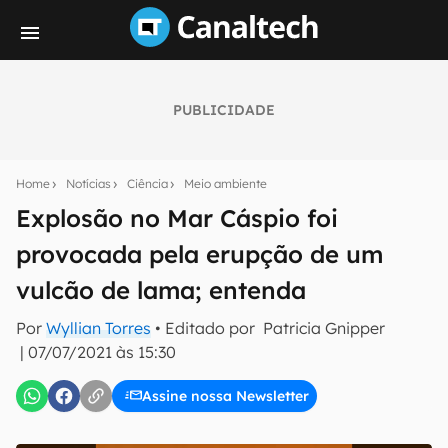
PUBLICIDADE
Seu resumo inteligente do mundo tech!
Assine a newsletter do Canaltech e receba
Home
Notícias
Ciência
Meio ambiente
notícias e reviews sobre tecnologia em primeira
mão.
Explosão no Mar Cáspio foi
provocada pela erupção de um
E-mail
vulcão de lama; entenda
Por
Wyllian Torres
• Editado por
Patricia Gnipper
inscreva-se
|
07/07/2021 às 15:30
Assine nossa Newsletter
Confirmo que li, aceito e concordo com os
Termos de
Uso e Política de Privacidade do Canaltech.