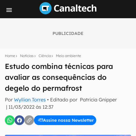
PUBLICIDADE
Seu resumo inteligente do mundo tech!
Assine a newsletter do Canaltech e receba
Home
Notícias
Ciência
Meio ambiente
notícias e reviews sobre tecnologia em primeira
mão.
Estudo combina técnicas para
avaliar as consequências do
E-mail
degelo do permafrost
Por
Wyllian Torres
• Editado por
Patricia Gnipper
inscreva-se
|
11/03/2022 às 12:37
Assine nossa Newsletter
Confirmo que li, aceito e concordo com os
Termos de
Uso e Política de Privacidade do Canaltech.