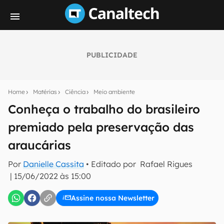
PUBLICIDADE
Seu resumo inteligente do mundo tech!
Assine a newsletter do Canaltech e receba
Home
Matérias
Ciência
Meio ambiente
notícias e reviews sobre tecnologia em primeira
mão.
Conheça o trabalho do brasileiro
premiado pela preservação das
E-mail
araucárias
Por
Danielle Cassita
• Editado por
Rafael Rigues
inscreva-se
|
15/06/2022 às 15:00
Assine nossa Newsletter
Confirmo que li, aceito e concordo com os
Termos de
Uso e Política de Privacidade do Canaltech.