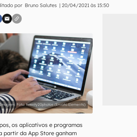
ditado por
Bruno Salutes
|
20/04/2021 às 15:50
inscreva-se
li, aceito e concordo com os
Termos de Uso e Política de Privacidade do Ca
Foto: twenty20photos (Envato Elements)
os, os aplicativos e programas
a partir da App Store ganham