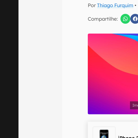
E-mail
Por
Thiago Furquim
•
Compartilhe:
Confirmo que 
iPhone 