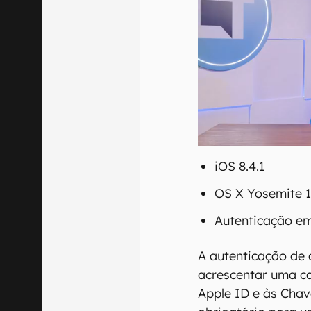
iOS 8.4.1
OS X Yosemite 1
Autenticação em
A autenticação de 
acrescentar uma c
Apple ID e às Chav