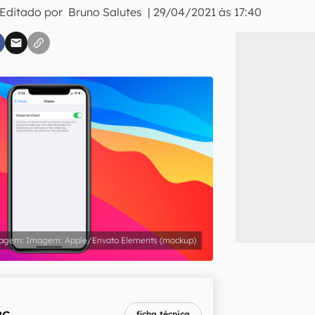
 Editado por
Bruno Salutes
|
29/04/2021 às 17:40
inscreva-se
li, aceito e concordo com os
Termos de Uso e Política de Privacidade do Ca
Imagem: Apple/Envato Elements (mockup)
2G
ficha técnica