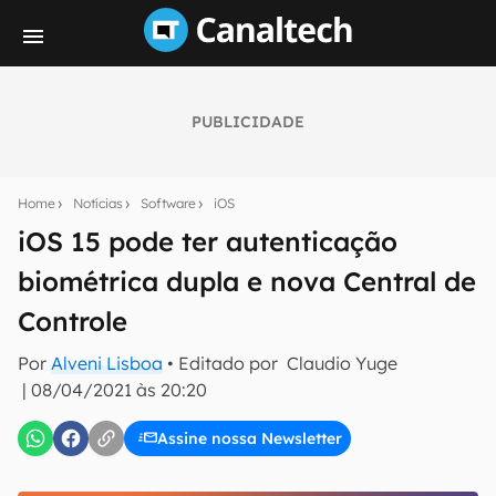
PUBLICIDADE
Seu resumo inteligente do mundo tech!
Assine a newsletter do Canaltech e receba
Home
Notícias
Software
iOS
notícias e reviews sobre tecnologia em primeira
mão.
iOS 15 pode ter autenticação
biométrica dupla e nova Central de
E-mail
Controle
Por
Alveni Lisboa
• Editado por
Claudio Yuge
inscreva-se
|
08/04/2021 às 20:20
Assine nossa Newsletter
Confirmo que li, aceito e concordo com os
Termos de
Uso e Política de Privacidade do Canaltech.