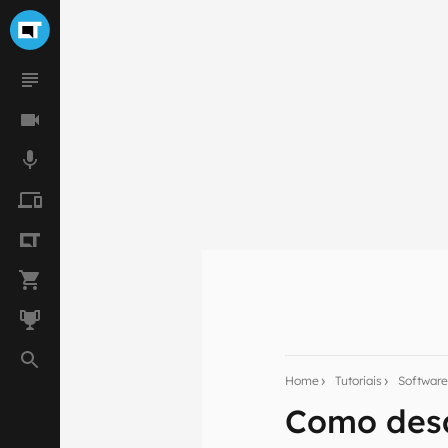
Seu res
Assine a newsle
Home
Tutoriais
Softwar
mão.
Como desa
E-mail