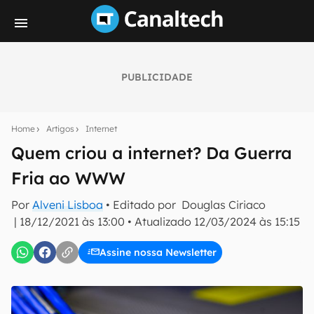
PUBLICIDADE
Seu resumo inteligente do mundo tech!
Assine a newsletter do Canaltech e receba
Home
Artigos
Internet
notícias e reviews sobre tecnologia em primeira
mão.
Quem criou a internet? Da Guerra
Fria ao WWW
E-mail
Por
Alveni Lisboa
• Editado por
Douglas Ciriaco
|
18/12/2021 às 13:00
•
Atualizado
12/03/2024 às 15:15
inscreva-se
Assine nossa Newsletter
Confirmo que li, aceito e concordo com os
Termos de
Uso e Política de Privacidade do Canaltech.