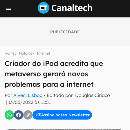
PUBLICIDADE
Seu resumo inteligente do mundo tech!
Assine a newsletter do Canaltech e receba
Home
Notícias
Internet
notícias e reviews sobre tecnologia em primeira
mão.
Criador do iPod acredita que
metaverso gerará novos
E-mail
problemas para a internet
Por
Alveni Lisboa
• Editado por
Douglas Ciriaco
inscreva-se
|
13/05/2022 às 11:51
Assine nossa Newsletter
Confirmo que li, aceito e concordo com os
Termos de
Uso e Política de Privacidade do Canaltech.
Criador do iPod acredita que metaverso gerará novos