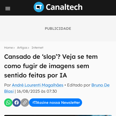
PUBLICIDADE
Seu resumo inteligente do mundo tech!
Assine a newsletter do Canaltech e receba
Home
Artigos
Internet
notícias e reviews sobre tecnologia em primeira
mão.
Cansado de ‘slop’? Veja se tem
como fugir de imagens sem
E-mail
sentido feitas por IA
Por
André Lourenti Magalhães
• Editado por
Bruno De
inscreva-se
Blasi
|
16/08/2025 às 07:30
Assine nossa Newsletter
Confirmo que li, aceito e concordo com os
Termos de
Uso e Política de Privacidade do Canaltech.