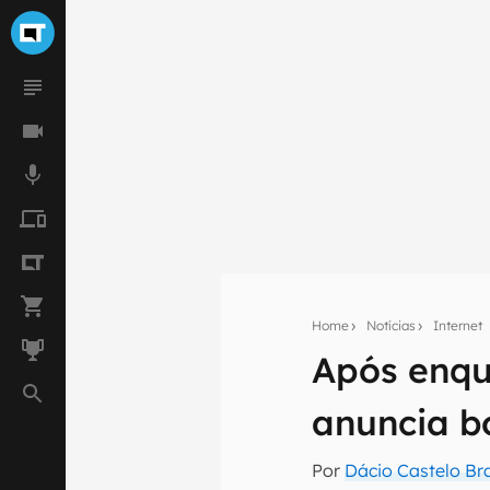
Home
Notícias
Internet
Após enqu
Seu res
anuncia b
Assine a newsle
mão.
Por
Dácio Castelo Br