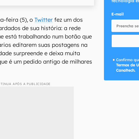
tecnologia e
E-mail
a-feira (5), o
Twitter
fez um dos
rdados de sua história: a rede
ue está trabalhando num botão que
ários editarem suas postagens na
dade surpreende e deixa muita
Confirmo que
 que é um pedido antigo de milhares
Termos de U
Canaltech.
TINUA APÓS A PUBLICIDADE