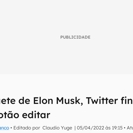
PUBLICIDADE
ete de Elon Musk, Twitter fi
umo inteligente do mundo tech!
otão editar
tter do Canaltech e receba notícias e reviews sobre tecnologia 
anco
• Editado por
Claudio Yuge
|
05/04/2022 às 19:15
•
At