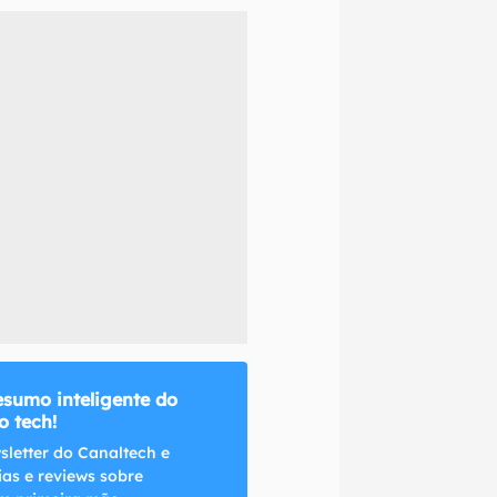
naltech.
esumo inteligente do
 tech!
sletter do Canaltech e
ias e reviews sobre