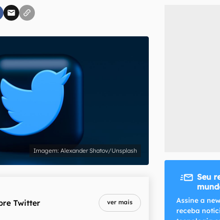
inscreva-se
li, aceito e concordo com os
Termos de Uso e Política de Privacidade do Ca
Alexander Shatov/Unsplash
Seu r
mundo
Assine a new
bre
Twitter
ver mais
receba notíc