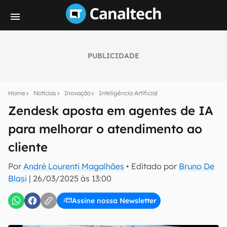
PUBLICIDADE
Seu resumo inteligente do mundo tech!
Assine a newsletter do Canaltech e receba
Home
Notícias
Inovação
Inteligência Artificial
notícias e reviews sobre tecnologia em primeira
mão.
Zendesk aposta em agentes de IA
para melhorar o atendimento ao
E-mail
cliente
Por
André Lourenti Magalhães
• Editado por
Bruno De
inscreva-se
Blasi
|
26/03/2025 às 13:00
Assine nossa Newsletter
Confirmo que li, aceito e concordo com os
Termos de
Uso e Política de Privacidade do Canaltech.