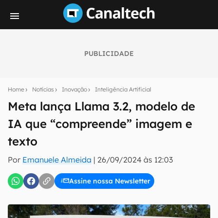
PUBLICIDADE
Seu resumo inteligente do mundo tech!
Assine a newsletter do Canaltech e receba
Home
Notícias
Inovação
Inteligência Artificial
notícias e reviews sobre tecnologia em primeira
mão.
Meta lança Llama 3.2, modelo de
IA que “compreende” imagem e
E-mail
texto
Por
Emanuele Almeida
|
26/09/2024 às 12:03
inscreva-se
Assine nossa Newsletter
Confirmo que li, aceito e concordo com os
Termos de
Uso e Política de Privacidade do Canaltech.