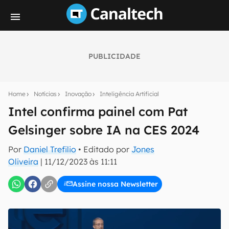
PUBLICIDADE
Seu resumo inteligente do mundo tech!
Assine a newsletter do Canaltech e receba
Home
Notícias
Inovação
Inteligência Artificial
notícias e reviews sobre tecnologia em primeira
mão.
Intel confirma painel com Pat
Gelsinger sobre IA na CES 2024
E-mail
Por
Daniel Trefilio
• Editado por
Jones
Oliveira
|
11/12/2023 às 11:11
inscreva-se
Assine nossa Newsletter
Confirmo que li, aceito e concordo com os
Termos de
Uso e Política de Privacidade do Canaltech.