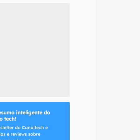
naltech.
esumo inteligente do
 tech!
sletter do Canaltech e
ias e reviews sobre