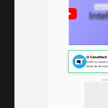
O Canaltech
Entre no canal 
dicas de tecnol
CON