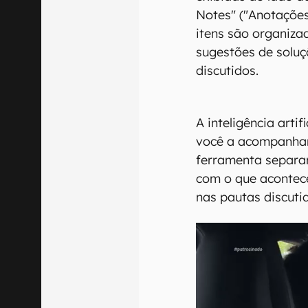
Notes" ("Anotações 
itens são organiza
sugestões de soluç
discutidos.
A inteligência art
você a acompanhar
ferramenta separar
com o que acontec
nas pautas discuti