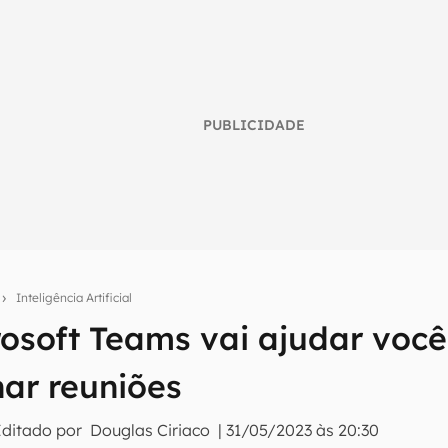
PUBLICIDADE
o
Inteligência Artificial
umo inteligente do mundo tech!
rosoft Teams vai ajudar você
tter do Canaltech e receba notícias e reviews sobre tecnologia 
ar reuniões
Editado por
Douglas Ciriaco
|
31/05/2023 às 20:30