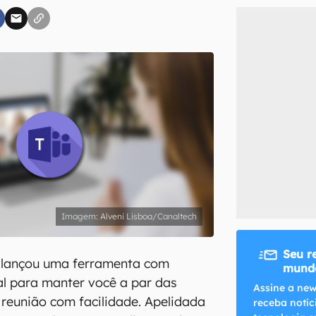
inscreva-se
li, aceito e concordo com os
Termos de Uso e Política de Privacidade do Ca
Alveni Lisboa/Canaltech
Seu r
 lançou uma ferramenta com
mundo
cial para manter você a par das
Assine a new
reunião com facilidade. Apelidada
receba notíc