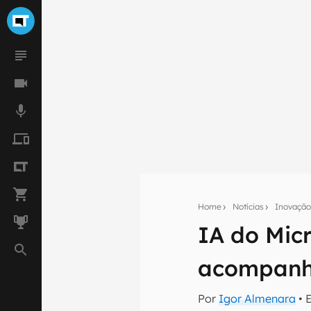
Home
Notícias
Inovaçã
Seu res
IA do Mic
Assine a newsle
mão.
acompanh
E-mail
Por
Igor Almenara
• 