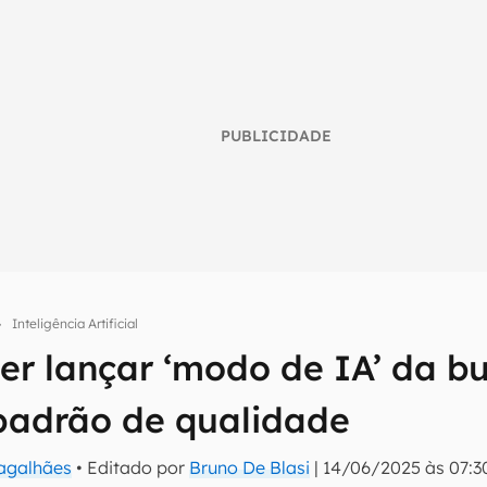
PUBLICIDADE
Inteligência Artificial
r lançar ‘modo de IA’ da bu
umo inteligente do mundo tech!
padrão de qualidade
tter do Canaltech e receba notícias e reviews sobre tecnologia 
Magalhães
• Editado por
Bruno De Blasi
|
14/06/2025 às 07:3