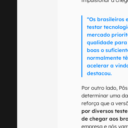
impulsionar a che
“Os brasileiros
testar tecnolog
mercado priorit
qualidade para 
boas o suficien
normalmente tê
acelerar a vind
destacou.
Por outro lado, Pô
determinar uma da
reforça que a ver
por diversos test
de chegar aos bra
empresa e nós vam