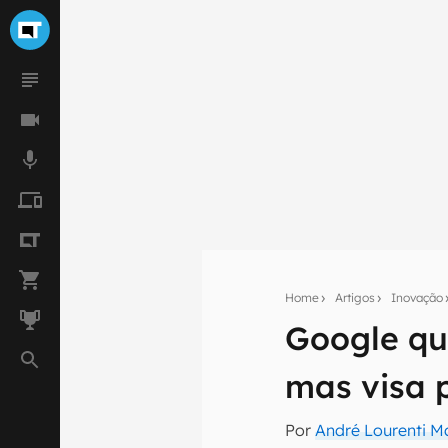
Home
Artigos
Inovação
Google que
Seu res
mas visa 
Assine a newsle
mão.
Por
André Lourenti 