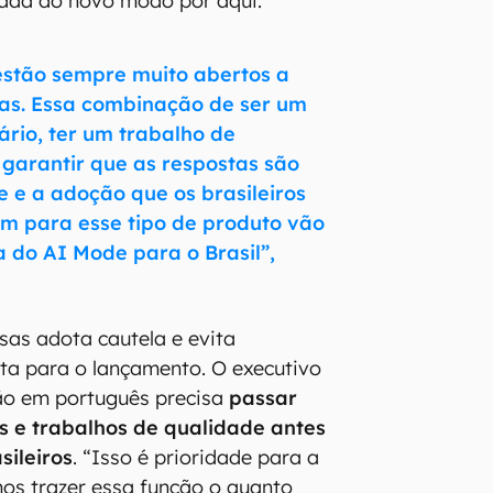
gada do novo modo por aqui.
 estão sempre muito abertos a
ias. Essa combinação de ser um
ário, ter um trabalho de
garantir que as respostas são
te e a adoção que os brasileiros
m para esse tipo de produto vão
a do AI Mode para o Brasil”,
ssas adota cautela e evita
ta para o lançamento. O executivo
são em português precisa
passar
es e trabalhos de qualidade antes
sileiros
. “Isso é prioridade para a
os trazer essa função o quanto