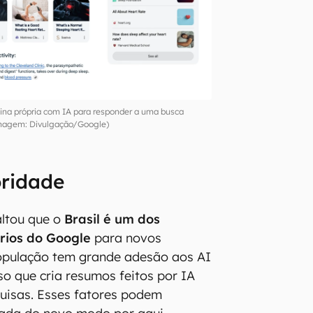
ina própria com IA para responder a uma busca
magem: Divulgação/Google)
oridade
altou que o
Brasil é um dos
rios do Google
para novos
opulação tem grande adesão aos AI
o que cria resumos feitos por IA
uisas. Esses fatores podem