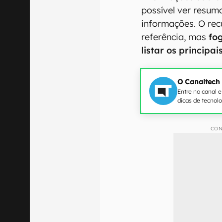
possível ver resumo
informações. O recu
referência, mas
fog
listar os principa
O Canaltech
Entre no canal 
dicas de tecnol
CON