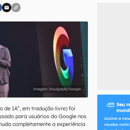
inscreva-se
li, aceito e concordo com os
Termos de Uso e Política de Privacidade do Ca
Divulgação/Google
Seu r
 de IA”, em tradução livre) foi
mundo
ssado para usuários do Google nos
Assine a new
muda completamente a experiência
receba notíc