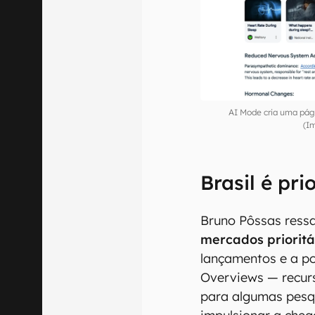
AI Mode cria uma pág
(I
Brasil é pri
Bruno Pôssas ress
mercados prioritá
lançamentos e a p
Overviews — recurs
para algumas pesq