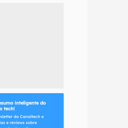
naltech.
esumo inteligente do
 tech!
sletter do Canaltech e
ias e reviews sobre