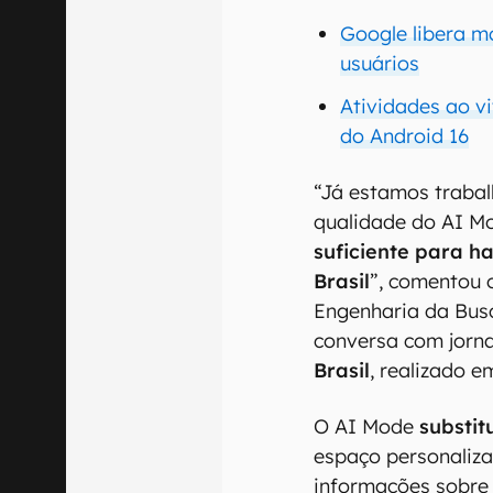
Google libera m
usuários
Atividades ao vi
do Android 16
“Já estamos trabal
qualidade do AI M
suficiente para h
Brasil
”, comentou 
Engenharia da Bus
conversa com jorna
Brasil
, realizado e
O AI Mode
substit
espaço personaliza
informações sobre