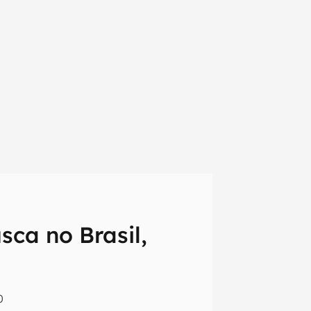
sca no Brasil,
em primeira
0